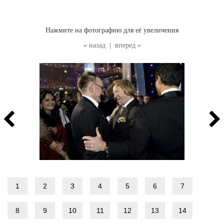
Нажмите на фотографию для её увеличения
« назад
|
вперед »
1
2
3
4
5
6
7
8
9
10
11
12
13
14