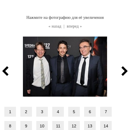
Нажмите на фотографию для её увеличения
« назад
|
вперед »
1
2
3
4
5
6
7
8
9
10
11
12
13
14