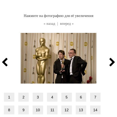
Нажмите на фотографию для её увеличения
« назад
|
вперед »
1
2
3
4
5
6
7
8
9
10
11
12
13
14