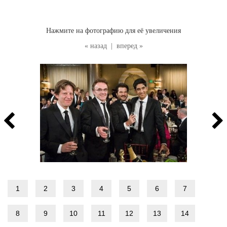
Нажмите на фотографию для её увеличения
« назад
|
вперед »
1
2
3
4
5
6
7
8
9
10
11
12
13
14