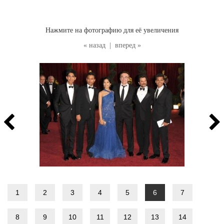
Нажмите на фотографию для её увеличения
« назад
|
вперед »
1
2
3
4
5
6
7
8
9
10
11
12
13
14