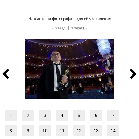
Нажмите на фотографию для её увеличения
« назад
|
вперед »
1
2
3
4
5
6
7
8
9
10
11
12
13
14