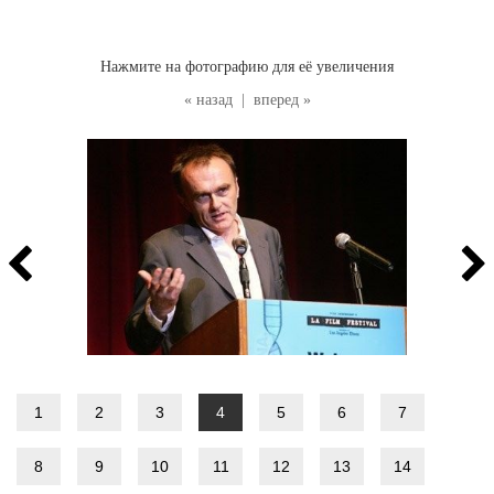
Нажмите на фотографию для её увеличения
« назад
|
вперед »
1
2
3
4
5
6
7
8
9
10
11
12
13
14