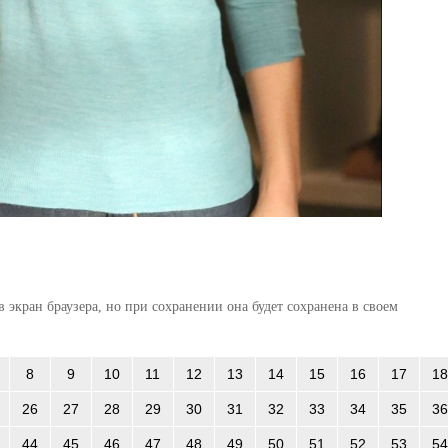
 экран браузера, но при сохранении она будет сохранена в своем
8
9
10
11
12
13
14
15
16
17
18
26
27
28
29
30
31
32
33
34
35
36
44
45
46
47
48
49
50
51
52
53
54