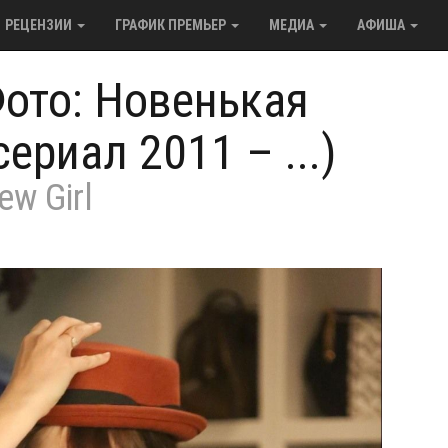
РЕЦЕНЗИИ
ГРАФИК ПРЕМЬЕР
МЕДИА
АФИША
ото: Новенькая
сериал 2011 – ...)
ew Girl