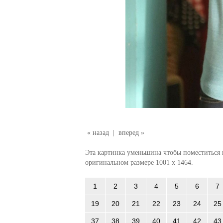
« назад
|
вперед »
Эта картинка уменьшина чтобы поместиться в
оригинальном размере 1001 x 1464.
1
2
3
4
5
6
7
19
20
21
22
23
24
25
37
38
39
40
41
42
43