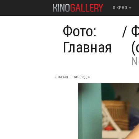
О КИНО
Фото:
/
Ф
Главная
(
N
« назад
|
вперед »