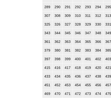
289
290
291
292
293
294
29
307
308
309
310
311
312
31
325
326
327
328
329
330
33
343
344
345
346
347
348
34
361
362
363
364
365
366
36
379
380
381
382
383
384
38
397
398
399
400
401
402
40
415
416
417
418
419
420
42
433
434
435
436
437
438
43
451
452
453
454
455
456
45
469
470
471
472
473
474
47