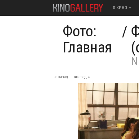
О КИНО
Фото:
/
Ф
Главная
(
N
« назад
|
вперед »