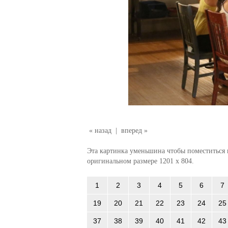
« назад
|
вперед »
Эта картинка уменьшина чтобы поместиться в
оригинальном размере 1201 x 804.
1
2
3
4
5
6
7
19
20
21
22
23
24
25
37
38
39
40
41
42
43