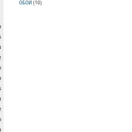
ОБОИ
(10)
8
6
4
2
0
8
6
4
2
0
8