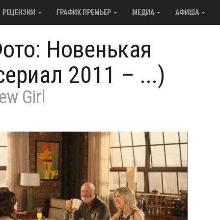
РЕЦЕНЗИИ
ГРАФИК ПРЕМЬЕР
МЕДИА
АФИША
ото: Новенькая
сериал 2011 – ...)
ew Girl