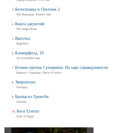
Белоснежка и Охотник 2
The Huntsman: Winter's War
Книга джунглей
The Jungle Book
Высотка
High-Rise
Кловерфилд, 10
10 Cloverfield Lane
Бэтмен против Супермена: На заре справедливости
Batman v Superman: Dawn of Justice
Зверополис
Zootopia
Братья из Гримсби
Grimsby
Боги Египта
Gods of Egypt