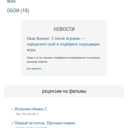
NUDE
ОБОИ
(10)
НОВОСТИ
Окак Казино: 5 типов игроков —
определите свой и подберите подходящие
игры
Одна и та же игровая платформа воспринимается по-разному
разными людьми.
все новости...
рецензии на фильмы
Иллюзия обмана 2
Now You See Me 2
Первый мститель: Противостояние
Captain America: Civil War