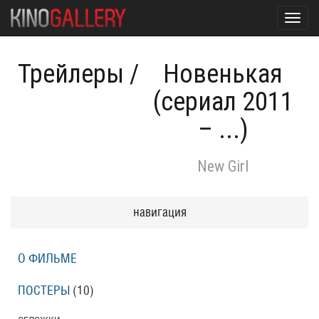
Toggl
navig
Трейлеры
/
Новенькая
(сериал 2011
– ...)
New Girl
навигация
О ФИЛЬМЕ
ПОСТЕРЫ
(10)