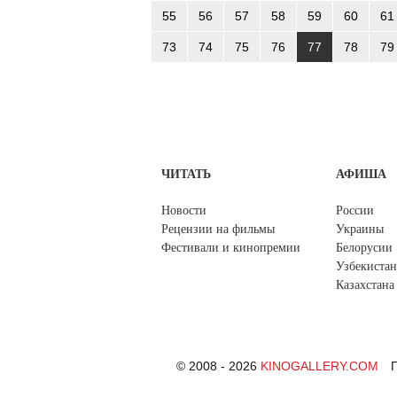
55
56
57
58
59
60
61
73
74
75
76
77
78
79
ЧИТАТЬ
АФИША
Новости
России
Рецензии на фильмы
Украины
Фестивали и кинопремии
Белорусии
Узбекистан
Казахстана
© 2008 - 2026
KINOGALLERY.COM
П