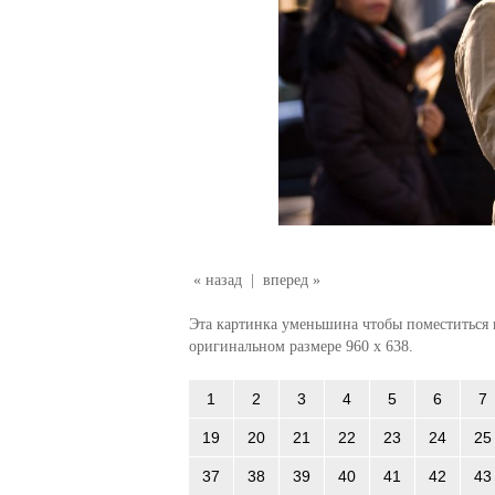
« назад
|
вперед »
Эта картинка уменьшина чтобы поместиться в
оригинальном размере 960 x 638.
1
2
3
4
5
6
7
19
20
21
22
23
24
25
37
38
39
40
41
42
43