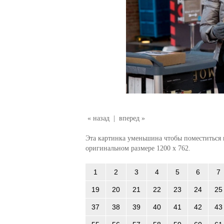
« назад
|
вперед »
Эта картинка уменьшина чтобы поместиться в
оригинальном размере 1200 x 762.
1
2
3
4
5
6
7
19
20
21
22
23
24
25
37
38
39
40
41
42
43