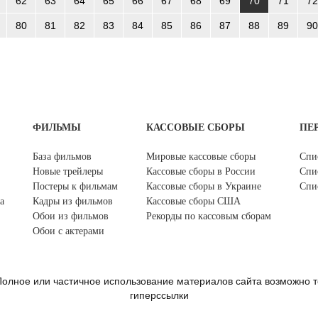
62
63
64
65
66
67
68
69
70
71
72
80
81
82
83
84
85
86
87
88
89
90
ФИЛЬМЫ
КАССОВЫЕ СБОРЫ
ПЕ
База фильмов
Мировые кассовые сборы
Спи
Новые трейлеры
Кассовые сборы в России
Спи
Постеры к фильмам
Кассовые сборы в Украине
Спи
а
Кадры из фильмов
Кассовые сборы США
Обои из фильмов
Рекорды по кассовым сборам
Обои с актерами
олное или частичное использование материалов сайта возможно т
гиперссылки