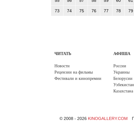
55
56
57
58
59
60
61
73
74
75
76
77
78
79
ЧИТАТЬ
АФИША
Новости
России
Рецензии на фильмы
Украины
Фестивали и кинопремии
Белорусии
Узбекистан
Казахстана
© 2008 - 2026
KINOGALLERY.COM
П