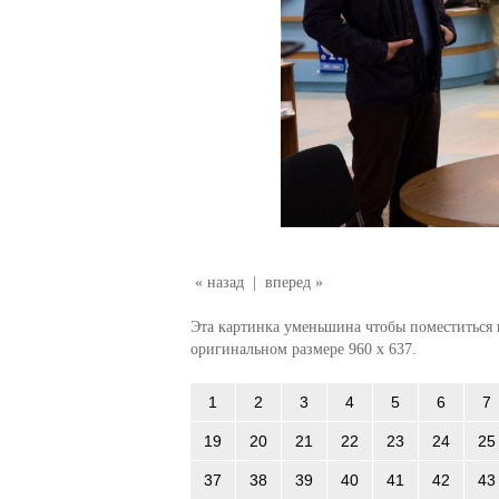
« назад
|
вперед »
Эта картинка уменьшина чтобы поместиться в
оригинальном размере 960 x 637.
1
2
3
4
5
6
7
19
20
21
22
23
24
25
37
38
39
40
41
42
43