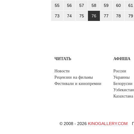
55
56
57
58
59
60
61
73
74
75
76
77
78
79
ЧИТАТЬ
АФИША
Новости
России
Рецензии на фильмы
Украины
Фестивали и кинопремии
Белорусии
Узбекистан
Казахстана
© 2008 - 2026
KINOGALLERY.COM
П