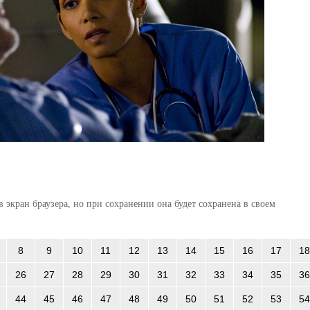
 экран браузера, но при сохранении она будет сохранена в своем
8
9
10
11
12
13
14
15
16
17
18
26
27
28
29
30
31
32
33
34
35
36
44
45
46
47
48
49
50
51
52
53
54