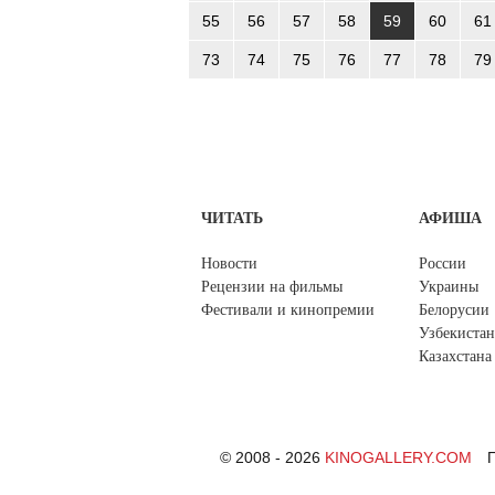
55
56
57
58
59
60
61
73
74
75
76
77
78
79
ЧИТАТЬ
АФИША
Новости
России
Рецензии на фильмы
Украины
Фестивали и кинопремии
Белорусии
Узбекистан
Казахстана
© 2008 - 2026
KINOGALLERY.COM
П