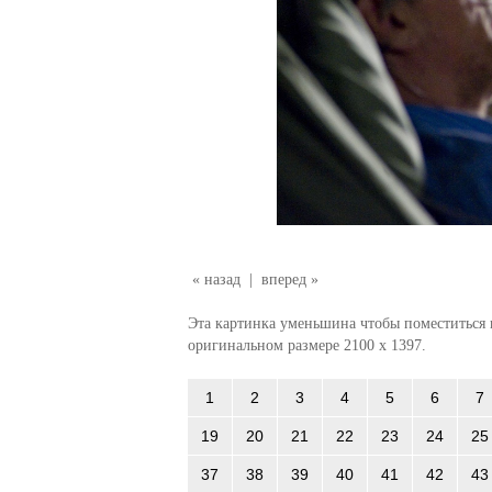
« назад
|
вперед »
Эта картинка уменьшина чтобы поместиться в
оригинальном размере 2100 x 1397.
1
2
3
4
5
6
7
19
20
21
22
23
24
25
37
38
39
40
41
42
43