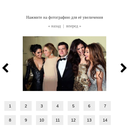
Нажмите на фотографию для её увеличения
« назад
|
вперед »
1
2
3
4
5
6
7
8
9
10
11
12
13
14