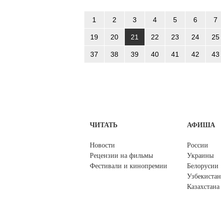
1
2
3
4
5
6
7
19
20
21
22
23
24
25
37
38
39
40
41
42
43
ЧИТАТЬ
АФИША
Новости
России
Рецензии на фильмы
Украины
Фестивали и кинопремии
Белорусии
Узбекистан
Казахстана