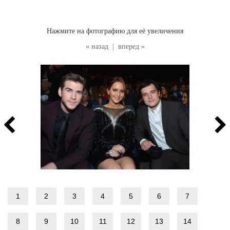
Нажмите на фотографию для её увеличения
« назад
|
вперед »
1
2
3
4
5
6
7
8
9
10
11
12
13
14