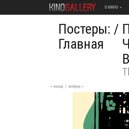
О КИНО
Постеры:
/
П
Главная
Ч
В
T
« назад
|
вперед »