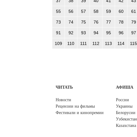
37
38
39
40
41
42
43
55
56
57
58
59
60
61
73
74
75
76
77
78
79
91
92
93
94
95
96
97
109
110
111
112
113
114
115
ЧИТАТЬ
АФИША
Новости
России
Рецензии на фильмы
Украины
Фестивали и кинопремии
Белорусии
Узбекистан
Казахстана