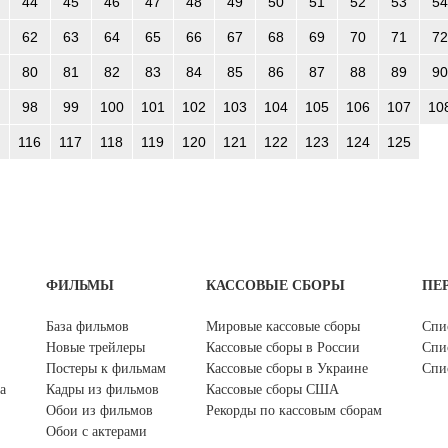
44
45
46
47
48
49
50
51
52
53
54
62
63
64
65
66
67
68
69
70
71
72
80
81
82
83
84
85
86
87
88
89
90
98
99
100
101
102
103
104
105
106
107
10
116
117
118
119
120
121
122
123
124
125
ФИЛЬМЫ
КАССОВЫЕ СБОРЫ
ПЕ
База фильмов
Мировые кассовые сборы
Спи
Новые трейлеры
Кассовые сборы в России
Спи
Постеры к фильмам
Кассовые сборы в Украине
Спи
а
Кадры из фильмов
Кассовые сборы США
Обои из фильмов
Рекорды по кассовым сборам
Обои с актерами