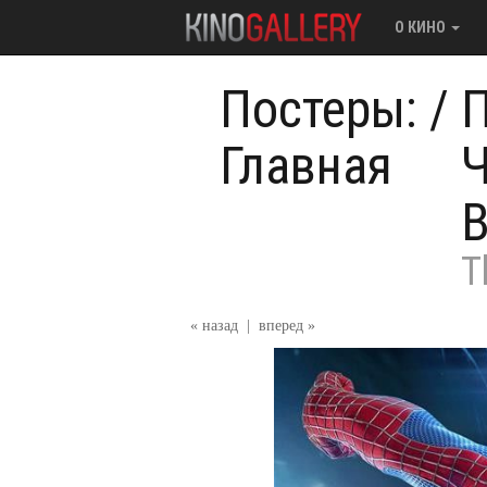
О КИНО
Постеры:
/
П
Главная
Ч
В
T
« назад
|
вперед »