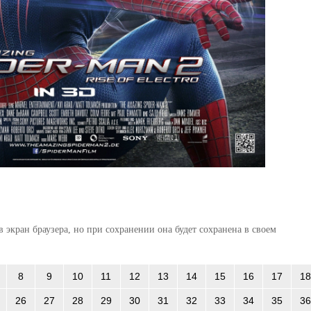
 экран браузера, но при сохранении она будет сохранена в своем
8
9
10
11
12
13
14
15
16
17
18
26
27
28
29
30
31
32
33
34
35
36