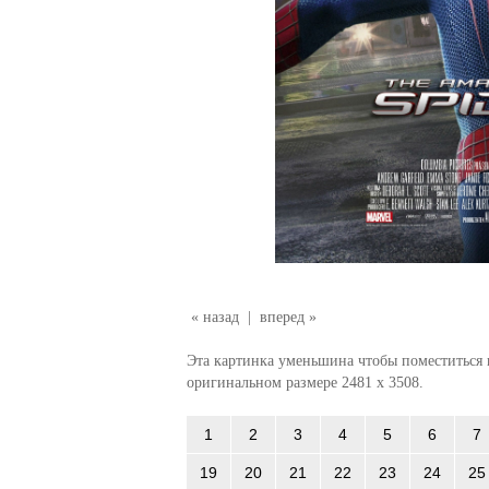
« назад
|
вперед »
Эта картинка уменьшина чтобы поместиться в
оригинальном размере 2481 x 3508.
1
2
3
4
5
6
7
19
20
21
22
23
24
25