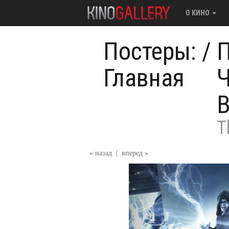
О КИНО
Постеры:
/
П
Главная
Ч
В
T
« назад
|
вперед »