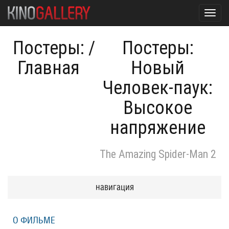
Toggl
navig
Постеры:
/
Постеры:
Главная
Новый
Человек-паук:
Высокое
напряжение
The Amazing Spider-Man 2
навигация
О ФИЛЬМЕ