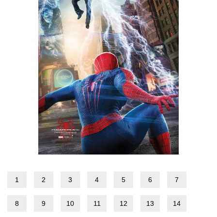
1
2
3
4
5
6
7
8
9
10
11
12
13
14