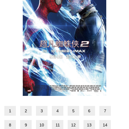
1
2
3
4
5
6
7
8
9
10
11
12
13
14