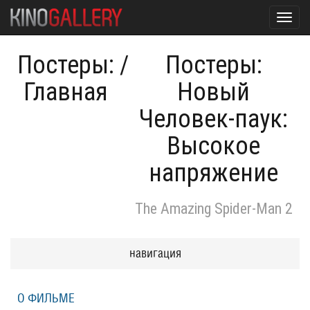
Toggl
navig
Постеры:
/
Постеры:
Главная
Новый
Человек-паук:
Высокое
напряжение
The Amazing Spider-Man 2
навигация
О ФИЛЬМЕ