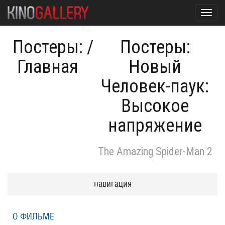
Toggl
navig
Постеры:
/
Постеры:
Главная
Новый
Человек-паук:
Высокое
напряжение
The Amazing Spider-Man 2
навигация
О ФИЛЬМЕ