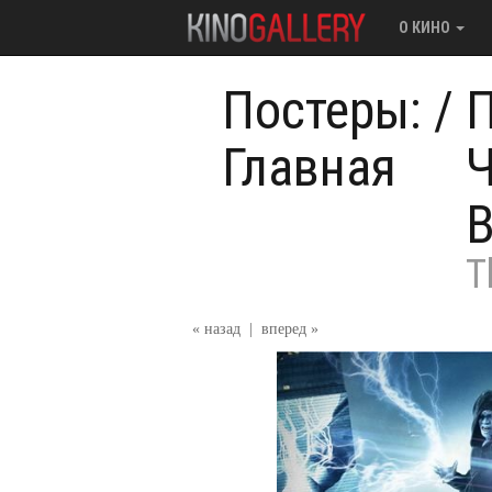
О КИНО
Постеры:
/
П
Главная
Ч
В
T
« назад
|
вперед »