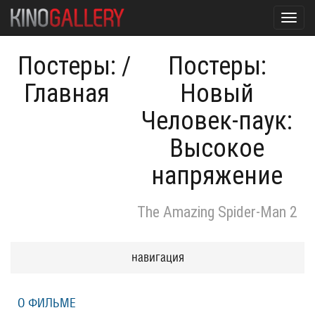
Toggl
navig
Постеры:
/
Постеры:
Главная
Новый
Человек-паук:
Высокое
напряжение
The Amazing Spider-Man 2
навигация
О ФИЛЬМЕ