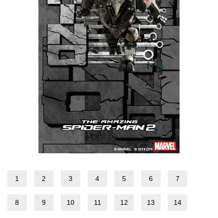
1
2
3
4
5
6
7
8
9
10
11
12
13
14