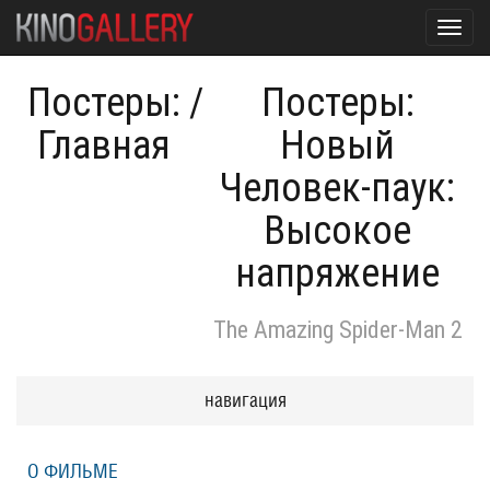
Toggl
navig
Постеры:
/
Постеры:
Главная
Новый
Человек-паук:
Высокое
напряжение
The Amazing Spider-Man 2
навигация
О ФИЛЬМЕ