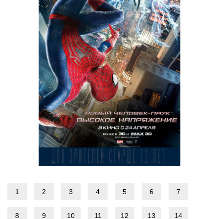
1
2
3
4
5
6
7
8
9
10
11
12
13
14