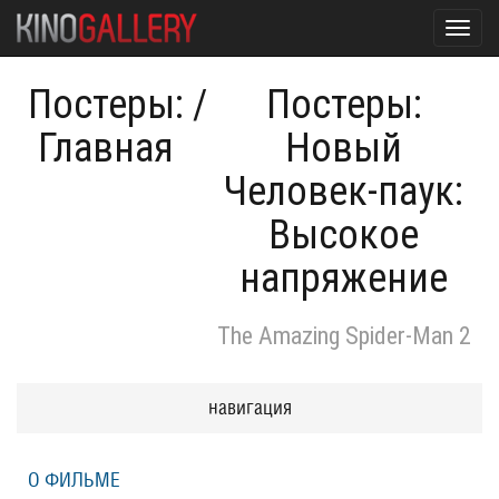
Toggl
navig
Постеры:
/
Постеры:
Главная
Новый
Человек-паук:
Высокое
напряжение
The Amazing Spider-Man 2
навигация
О ФИЛЬМЕ