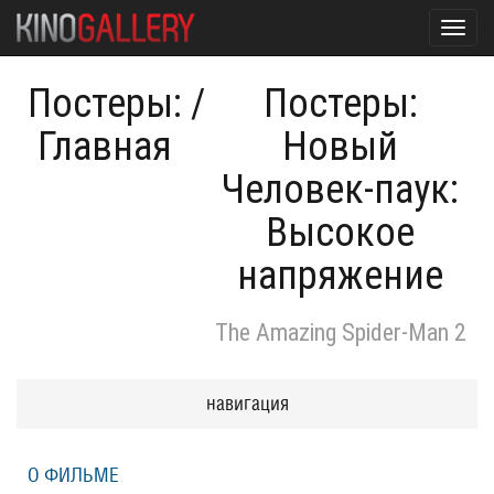
Toggl
navig
Постеры:
/
Постеры:
Главная
Новый
Человек-паук:
Высокое
напряжение
The Amazing Spider-Man 2
навигация
О ФИЛЬМЕ