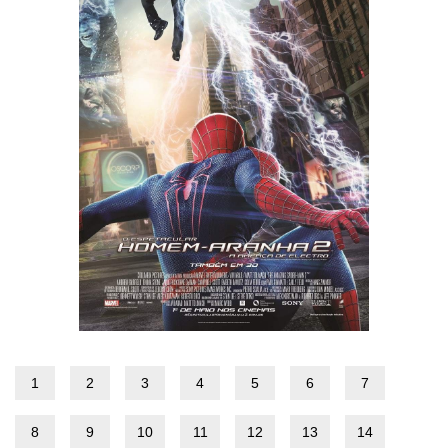
1
2
3
4
5
6
7
8
9
10
11
12
13
14