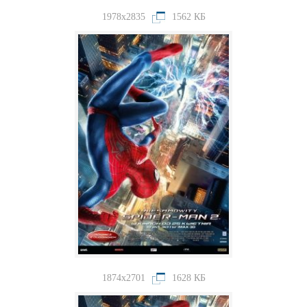
1978x2835
1562 КБ
1874x2701
1628 КБ