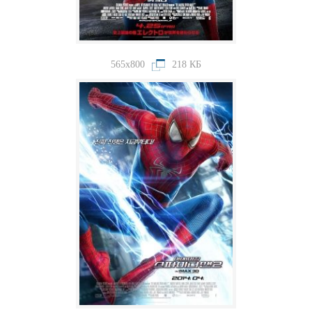
565x800
218 КБ