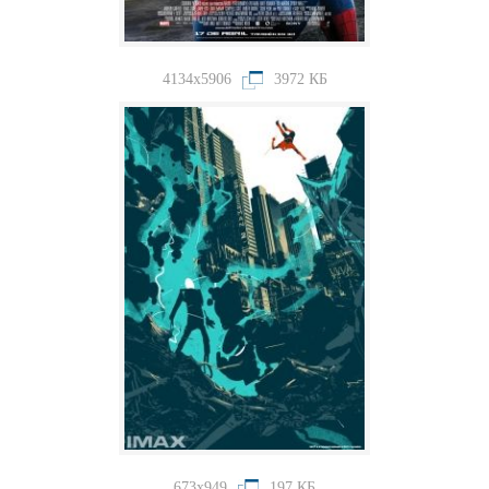
4134x5906
3972 КБ
673x949
197 КБ