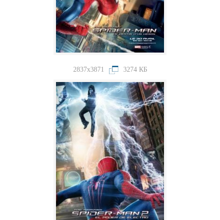
2837x3871
3274 КБ