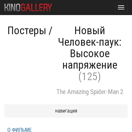
Toggl
navig
Постеры
/
Новый
Человек-паук:
Высокое
напряжение
(125)
The Amazing Spider-Man 2
навигация
О ФИЛЬМЕ