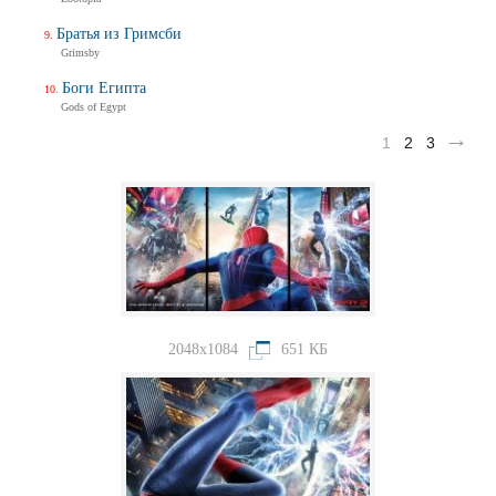
Братья из Гримсби
Grimsby
Боги Египта
Gods of Egypt
1
2
3
2048x1084
651 КБ