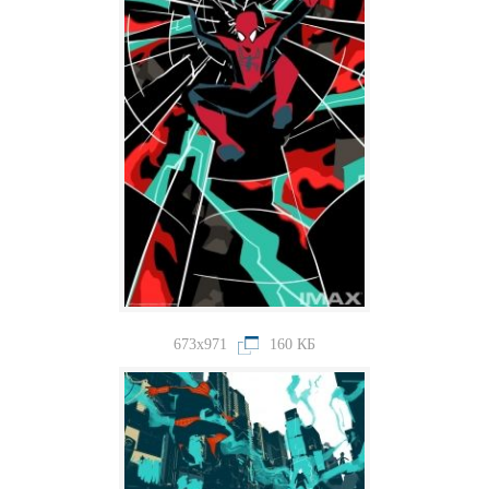
673x971
160 КБ