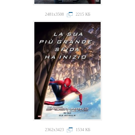
2481x3508
2215 КБ
2362x3423
1534 КБ