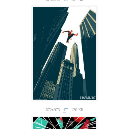
672x973
120 КБ