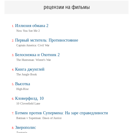
рецензии на фильмы
Иллюзия обмана 2
Now You See Me 2
Первый мститель: Противостояние
Captain America: Civil War
Белоснежка и Охотник 2
The Huntsman: Winter's War
Книга джунглей
The Jungle Book
Высотка
High-Rise
Кловерфилд, 10
10 Cloverfield Lane
Бэтмен против Супермена: На заре справедливости
Batman v Superman: Dawn of Justice
Зверополис
Zootopia