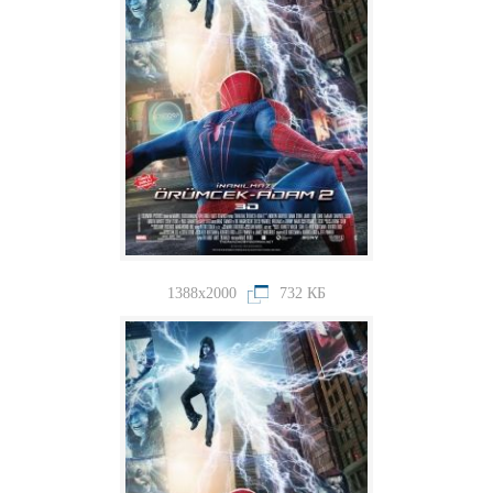
1388x2000
732 КБ