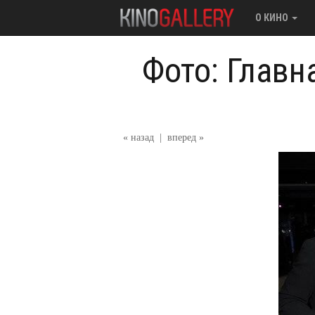
О КИНО
Фото: Главн
« назад
|
вперед »