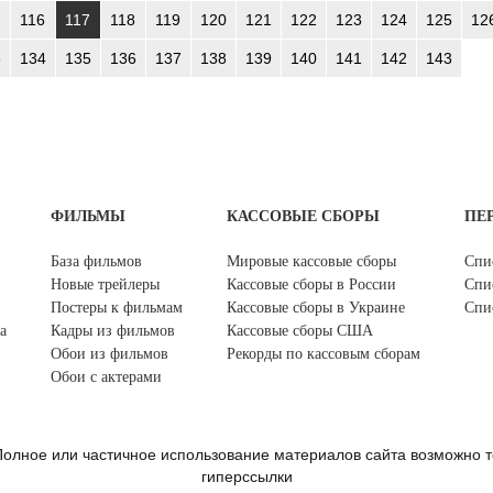
116
117
118
119
120
121
122
123
124
125
12
3
134
135
136
137
138
139
140
141
142
143
ФИЛЬМЫ
КАССОВЫЕ СБОРЫ
ПЕ
База фильмов
Мировые кассовые сборы
Спи
Новые трейлеры
Кассовые сборы в России
Спи
Постеры к фильмам
Кассовые сборы в Украине
Спи
а
Кадры из фильмов
Кассовые сборы США
Обои из фильмов
Рекорды по кассовым сборам
Обои с актерами
олное или частичное использование материалов сайта возможно т
гиперссылки