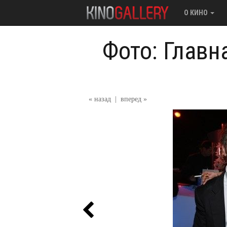
О КИНО
Фото: Главн
« назад
|
вперед »