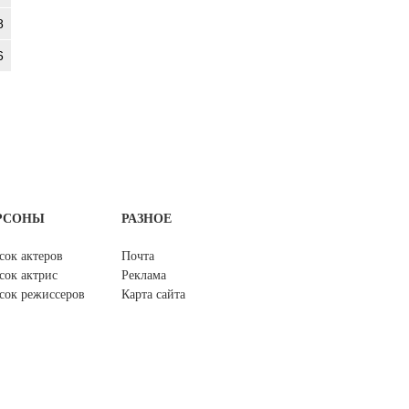
8
6
РСОНЫ
РАЗНОЕ
сок актеров
Почта
сок актрис
Реклама
сок режиссеров
Карта сайта