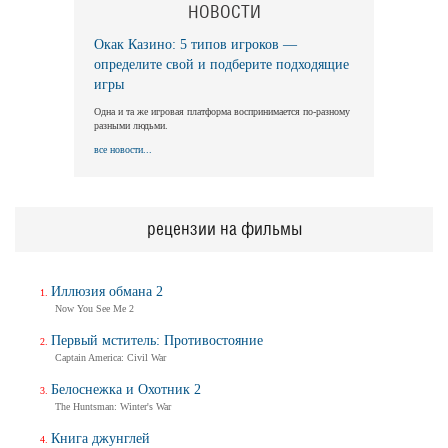
НОВОСТИ
Окак Казино: 5 типов игроков —
определите свой и подберите подходящие
игры
Одна и та же игровая платформа воспринимается по-разному
разными людьми.
все новости...
рецензии на фильмы
Иллюзия обмана 2
Now You See Me 2
Первый мститель: Противостояние
Captain America: Civil War
Белоснежка и Охотник 2
The Huntsman: Winter's War
Книга джунглей