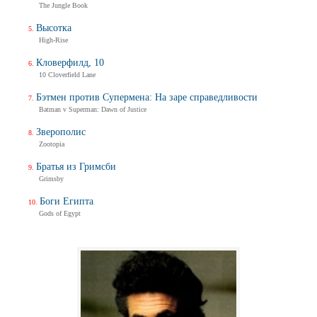
The Jungle Book
Высотка
High-Rise
Кловерфилд, 10
10 Cloverfield Lane
Бэтмен против Супермена: На заре справедливости
Batman v Superman: Dawn of Justice
Зверополис
Zootopia
Братья из Гримсби
Grimsby
Боги Египта
Gods of Egypt