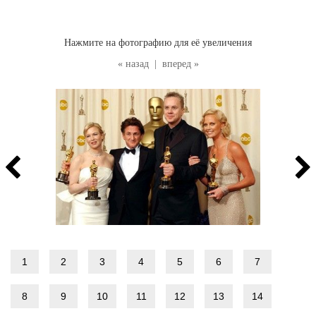
Нажмите на фотографию для её увеличения
« назад
|
вперед »
1
2
3
4
5
6
7
8
9
10
11
12
13
14