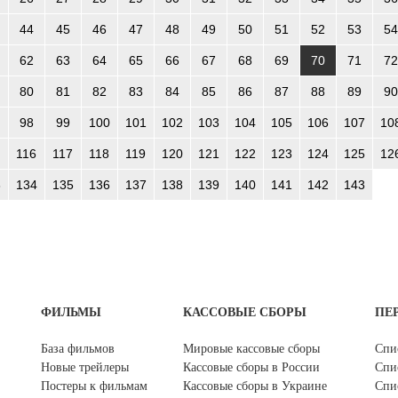
44
45
46
47
48
49
50
51
52
53
54
62
63
64
65
66
67
68
69
70
71
72
80
81
82
83
84
85
86
87
88
89
90
98
99
100
101
102
103
104
105
106
107
10
116
117
118
119
120
121
122
123
124
125
12
3
134
135
136
137
138
139
140
141
142
143
ФИЛЬМЫ
КАССОВЫЕ СБОРЫ
ПЕ
База фильмов
Мировые кассовые сборы
Спи
Новые трейлеры
Кассовые сборы в России
Спи
Постеры к фильмам
Кассовые сборы в Украине
Спи