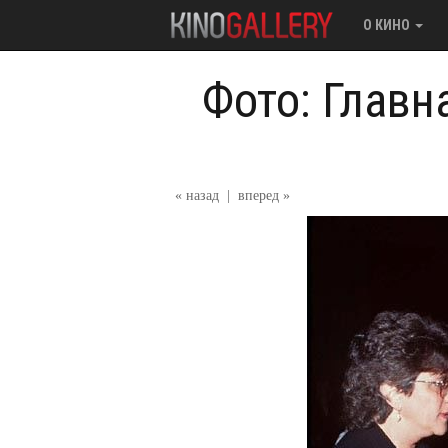
О КИНО
Фото: Главн
« назад
|
вперед »