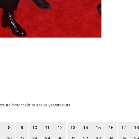
те на фотографию для её увеличения
8
9
10
11
12
13
14
15
16
17
18
26
27
28
29
30
31
32
33
34
35
36