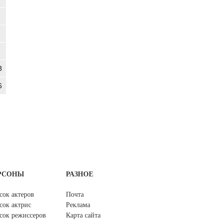
8
6
РСОНЫ
РАЗНОЕ
сок актеров
Почта
сок актрис
Реклама
сок режиссеров
Карта сайта