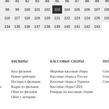
80
81
82
83
84
85
86
87
88
89
90
98
99
100
101
102
103
104
105
106
107
10
116
117
118
119
120
121
122
123
124
125
12
3
134
135
136
137
138
139
140
141
142
143
ФИЛЬМЫ
КАССОВЫЕ СБОРЫ
ПЕ
База фильмов
Мировые кассовые сборы
Спи
Новые трейлеры
Кассовые сборы в России
Спи
Постеры к фильмам
Кассовые сборы в Украине
Спи
а
Кадры из фильмов
Кассовые сборы США
Обои из фильмов
Рекорды по кассовым сборам
Обои с актерами