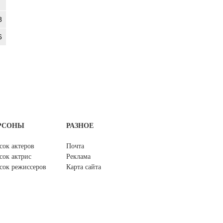
8
6
РСОНЫ
РАЗНОЕ
сок актеров
Почта
сок актрис
Реклама
сок режиссеров
Карта сайта