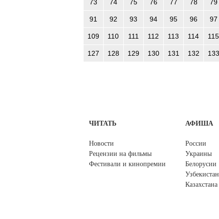
73
74
75
76
77
78
79
91
92
93
94
95
96
97
109
110
111
112
113
114
115
127
128
129
130
131
132
13
ЧИТАТЬ
АФИША
Новости
России
Рецензии на фильмы
Украины
Фестивали и кинопремии
Белорусии
Узбекистан
Казахстана