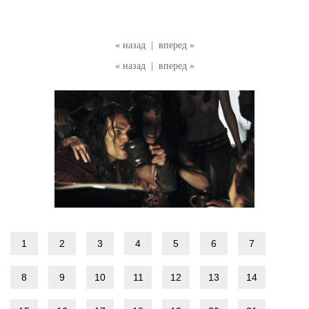
« назад
|
вперед »
« назад
|
вперед »
1
2
3
4
5
6
7
8
9
10
11
12
13
14