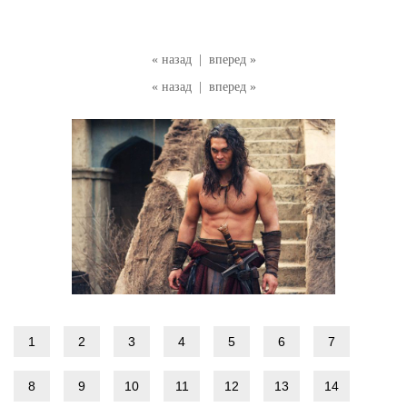
« назад
|
вперед »
« назад
|
вперед »
1
2
3
4
5
6
7
8
9
10
11
12
13
14