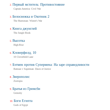
Первый мститель: Противостояние
Captain America: Civil War
Белоснежка и Охотник 2
The Huntsman: Winter's War
Книга джунглей
The Jungle Book
Высотка
High-Rise
Кловерфилд, 10
10 Cloverfield Lane
Бэтмен против Супермена: На заре справедливости
Batman v Superman: Dawn of Justice
Зверополис
Zootopia
Братья из Гримсби
Grimsby
Боги Египта
Gods of Egypt