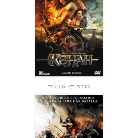
779x1100
507 КБ