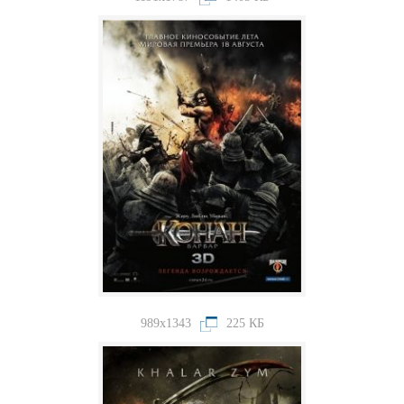
989x1343
225 КБ