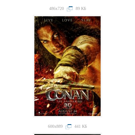
486x720
89 КБ
600x889
441 КБ