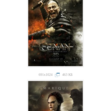
691x1024
463 КБ