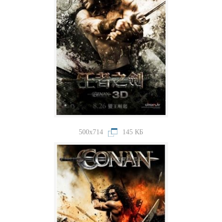
500x714
145 КБ