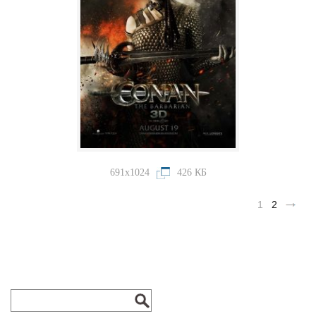
691x1024
426 КБ
1
2