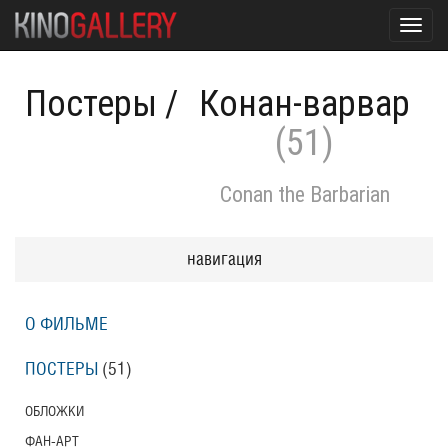
Toggl
navig
Постеры
/
Конан-варвар
(51)
Conan the Barbarian
навигация
О ФИЛЬМЕ
ПОСТЕРЫ
(51)
ОБЛОЖКИ
ФАН-АРТ