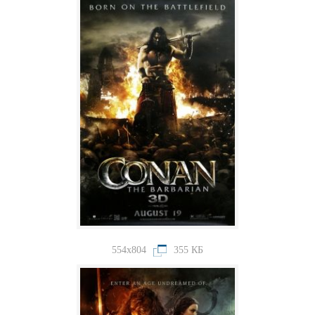
554x804
355 КБ