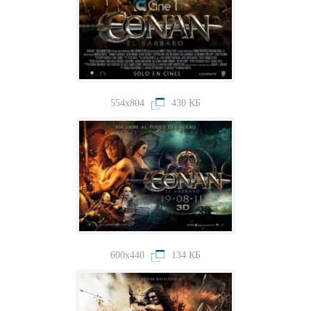
554x804
430 КБ
600x440
134 КБ