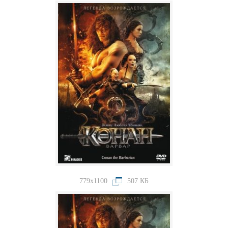
779x1100
507 КБ