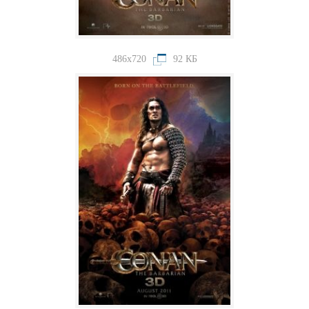
486x720
92 КБ