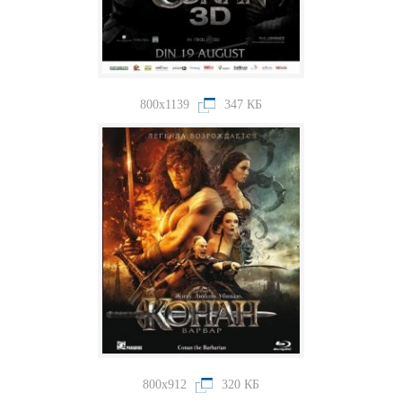
800x1139
347 КБ
800x912
320 КБ