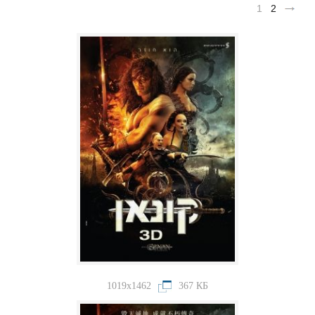
1
2
1019x1462
367 КБ