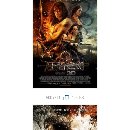
500x714
123 КБ