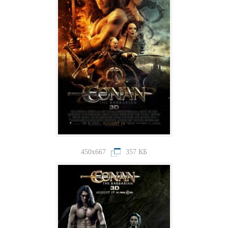
450x667
357 КБ