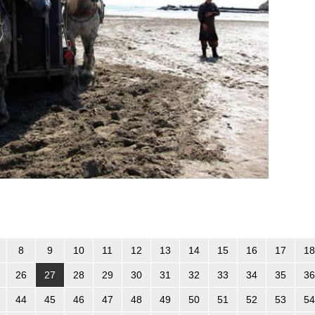
8
9
10
11
12
13
14
15
16
17
18
26
27
28
29
30
31
32
33
34
35
36
44
45
46
47
48
49
50
51
52
53
54