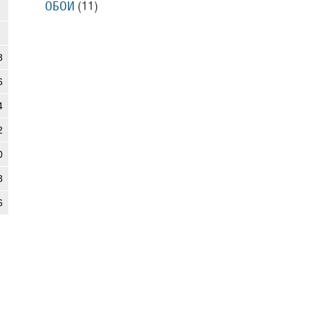
ОБОИ
(11)
8
6
4
2
0
8
6