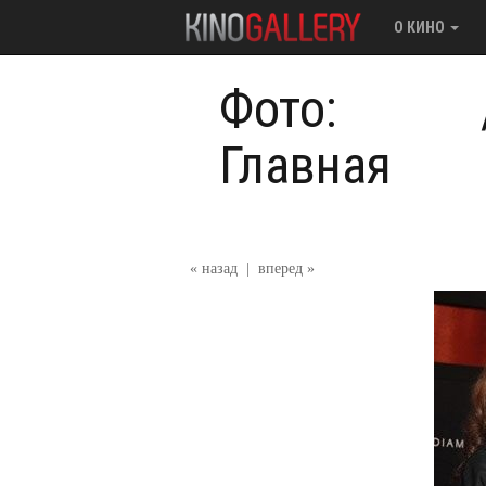
О КИНО
Фото:
Главная
« назад
|
вперед »