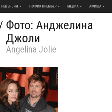
РЕЦЕНЗИИ
ГРАФИК ПРЕМЬЕР
МЕДИА
АФИША
/
Фото: Анджелина
Джоли
Angelina Jolie