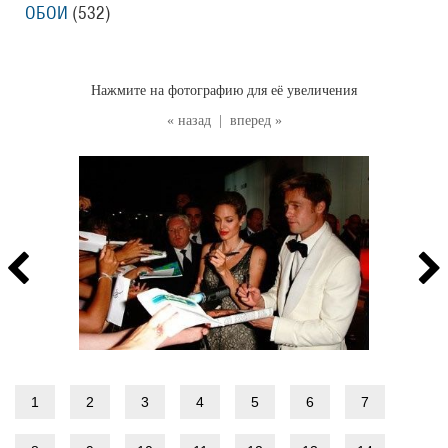
ОБОИ
(532
)
Нажмите на фотографию для её увеличения
« назад
|
вперед »
1
2
3
4
5
6
7