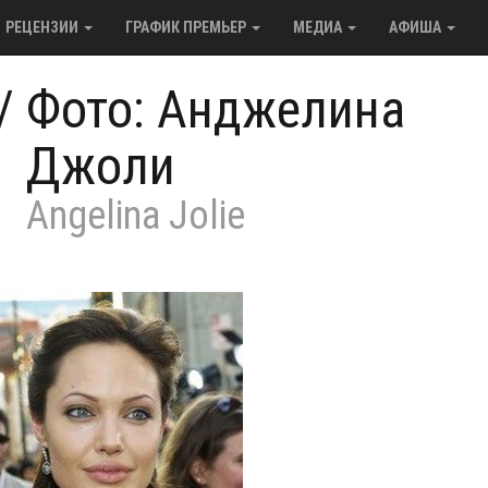
РЕЦЕНЗИИ
ГРАФИК ПРЕМЬЕР
МЕДИА
АФИША
/
Фото: Анджелина
Джоли
Angelina Jolie