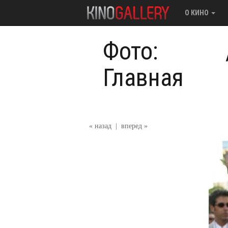
О КИНО
Фото:
Главная
« назад
|
вперед »