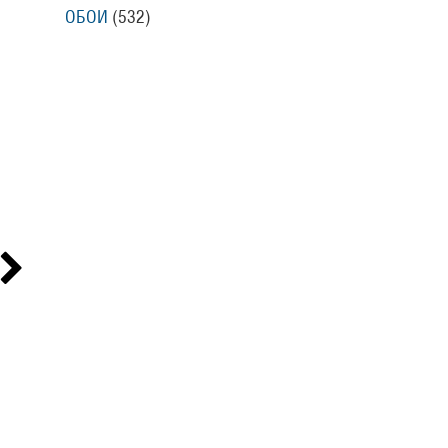
ОБОИ
(532
)