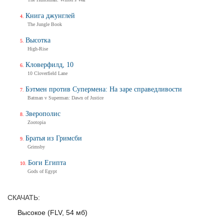
Трейлер
Книга джунглей
The Jungle Book
Высотка
Балерина
High-Rise
Ballerina
Кловерфилд, 10
Тизер-трейлер (на русском)
10 Cloverfield Lane
Бэтмен против Супермена: На заре справедливости
Batman v Superman: Dawn of Justice
Балерина
Зверополис
Ballerina
Zootopia
Тизер-трейлер
Братья из Гримсби
Grimsby
Боги Египта
Дух балтийский
Gods of Egypt
Трейлер
СКАЧАТЬ:
Высокое (FLV, 54 мб)