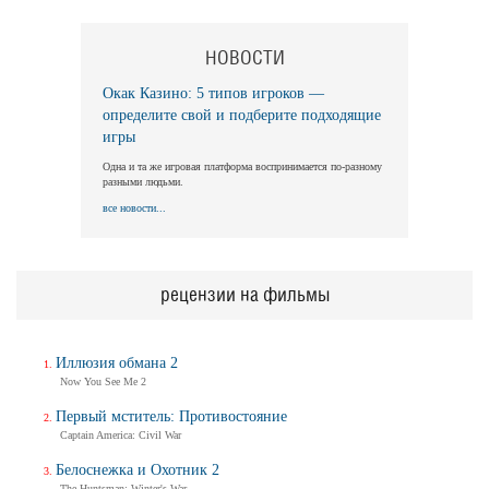
НОВОСТИ
Длинная ночь, короткое утро
Long Nights Short Mornings
Окак Казино: 5 типов игроков —
Трейлер
определите свой и подберите подходящие
игры
Одна и та же игровая платформа воспринимается по-разному
разными людьми.
Балерина
все новости...
Ballerina
Трейлер (на русском)
рецензии на фильмы
Балерина
Ballerina
Иллюзия обмана 2
Трейлер №2
Now You See Me 2
Первый мститель: Противостояние
Captain America: Civil War
Балерина
Белоснежка и Охотник 2
Ballerina
The Huntsman: Winter's War