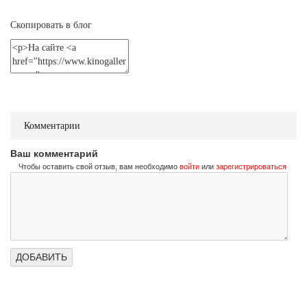
Не стучи дважды
Don't Knock Twice
Скопировать в блог
Трейлер (на украинском)
Не стучи дважды
Don't Knock Twice
Трейлер (на русском)
Комментарии
Ваш комментарий
Чтобы оставить свой отзыв, вам необходимо
войти
или
зарегистрироваться