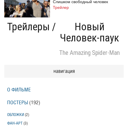
Слишком свободный человек
Трейлер
Трейлеры
/
Новый
Человек-паук
Одноклассницы: Новый поворот
Трейлер
The Amazing Spider-Man
Призраки Элоиз
навигация
Eloise
Трейлер (на русском языке)
О ФИЛЬМЕ
Призраки Элоиз
ПОСТЕРЫ
(192)
Eloise
Трейлер
ОБЛОЖКИ
(2)
ФАН-АРТ
(3)