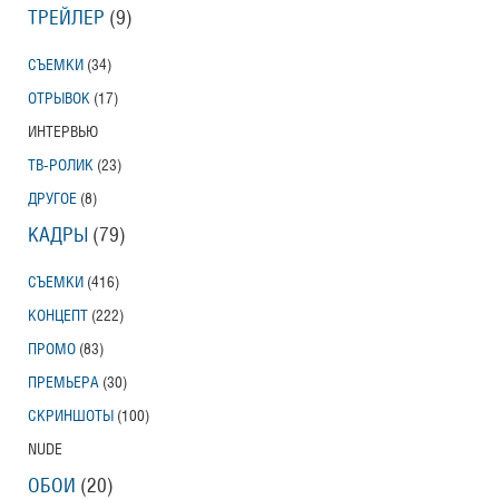
ТРЕЙЛЕР
(9)
Тони Эрдманн
Toni Erdmann
СЪЕМКИ
(34)
Американский трейлер
ОТРЫВОК
(17)
ИНТЕРВЬЮ
ТВ-РОЛИК
(23)
Вурдалаки
Трейлер
ДРУГОЕ
(8)
КАДРЫ
(79)
СЪЕМКИ
(416)
Защитники
КОНЦЕПТ
(222)
Трейлер
ПРОМО
(83)
ПРЕМЬЕРА
(30)
СКРИНШОТЫ
(100)
Лунный свет
NUDE
Moonlight
Трейлер (на русском языке)
ОБОИ
(20)