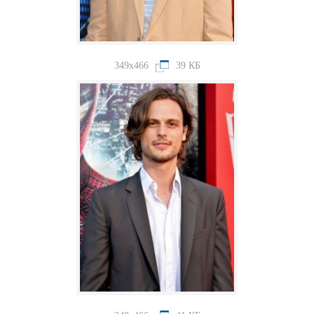
349x466
39 КБ