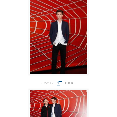
625x938
158 КБ