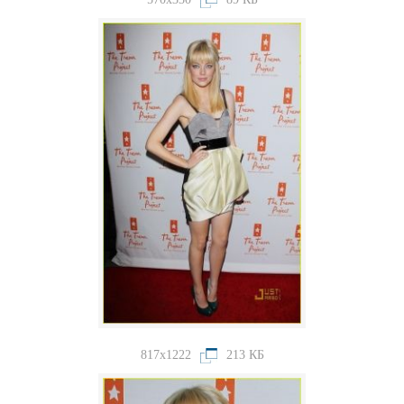
817x1222
213 КБ