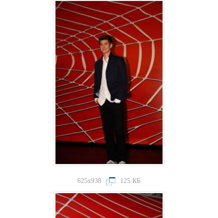
625x938
125 КБ