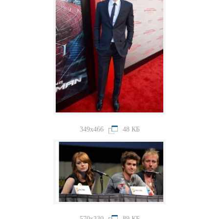
349x466
48 КБ
570x330
89 КБ