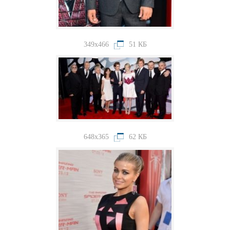
349x466
51 КБ
648x365
62 КБ