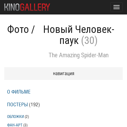
Toggl
navig
Фото
/
Новый Человек-
паук
(30)
The Amazing Spider-Man
навигация
О ФИЛЬМЕ
ПОСТЕРЫ
(192)
ОБЛОЖКИ
(2)
ФАН-АРТ
(3)