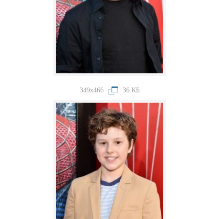
349x466
36 КБ