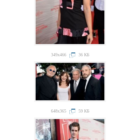
349x466
36 КБ
648x365
59 КБ