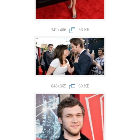
349x466
56 КБ
648x365
69 КБ