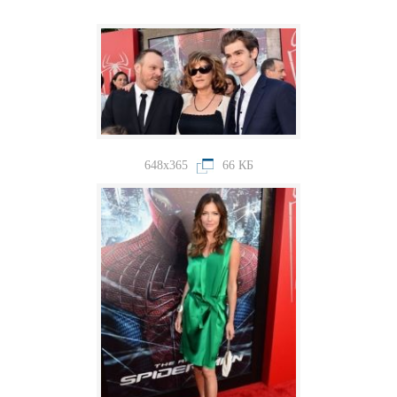
648x365
66 КБ