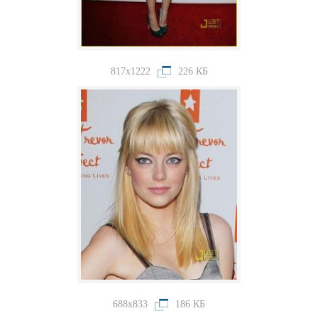
817x1222
226 КБ
688x833
186 КБ