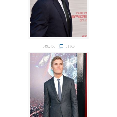
349x466
31 КБ