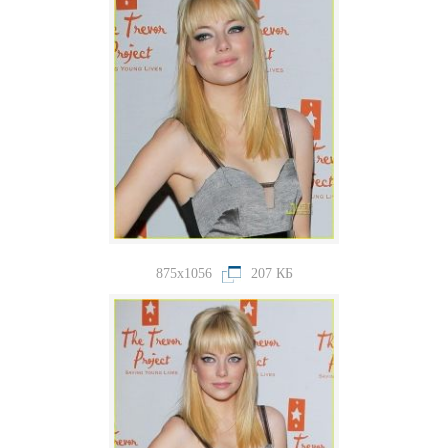
875x1056
207 КБ