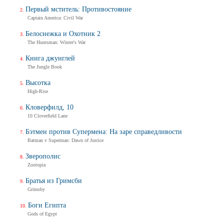
Первый мститель: Противостояние
Captain America: Civil War
Белоснежка и Охотник 2
The Huntsman: Winter's War
Книга джунглей
The Jungle Book
Высотка
High-Rise
Кловерфилд, 10
10 Cloverfield Lane
Бэтмен против Супермена: На заре справедливости
Batman v Superman: Dawn of Justice
Зверополис
Zootopia
Братья из Гримсби
Grimsby
Боги Египта
Gods of Egypt