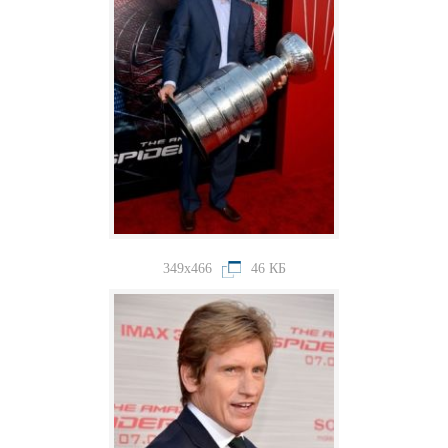
349x466
46 КБ