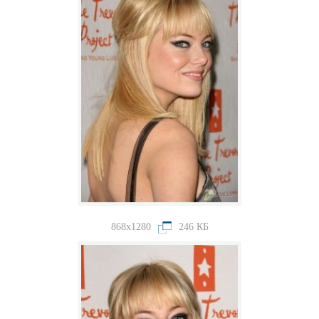
868x1280
246 КБ