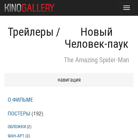
Toggl
navig
Трейлеры
/
Новый
Человек-паук
The Amazing Spider-Man
навигация
О ФИЛЬМЕ
ПОСТЕРЫ
(192)
ОБЛОЖКИ
(2)
ФАН-АРТ
(3)