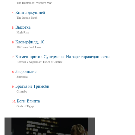
The Huntsman: Winter's War
Книга джунглей
The Jungle Book
Высотка
High-Rise
Кловерфилд, 10
10 Cloverfield Lane
Бэтмен против Супермена: На заре справедливости
Batman v Superman: Dawn of Justice
Зверополис
Zootopia
Братья из Гримсби
Grimsby
Боги Египта
Gods of Egypt