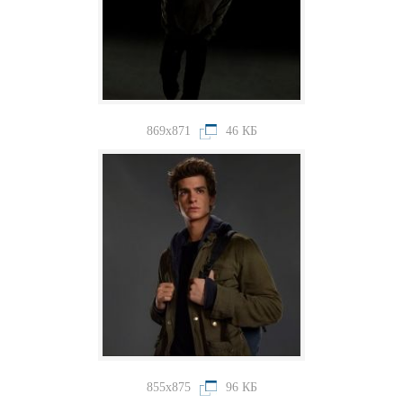
869x871
46 КБ
855x875
96 КБ