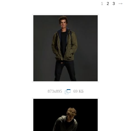
1
2
3
873x895
69 КБ