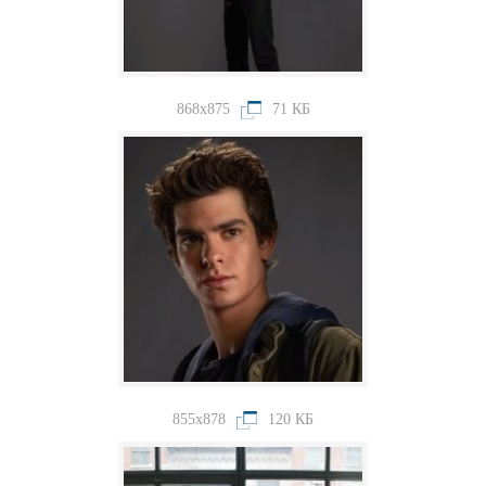
868x875
71 КБ
855x878
120 КБ