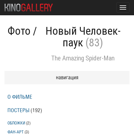
Toggl
navig
Фото
/
Новый Человек-
паук
(83)
The Amazing Spider-Man
навигация
О ФИЛЬМЕ
ПОСТЕРЫ
(192)
ОБЛОЖКИ
(2)
ФАН-АРТ
(3)