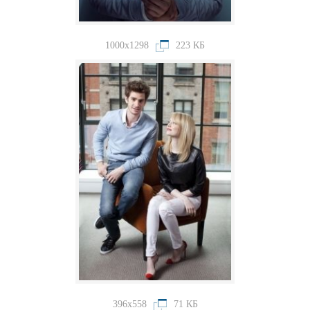
1000x1298
223 КБ
396x558
71 КБ