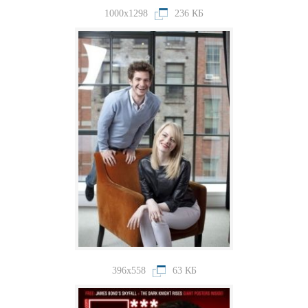
1000x1298
236 КБ
396x558
63 КБ