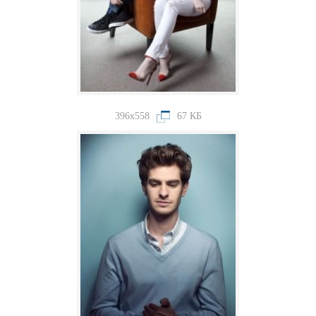
396x558
67 КБ