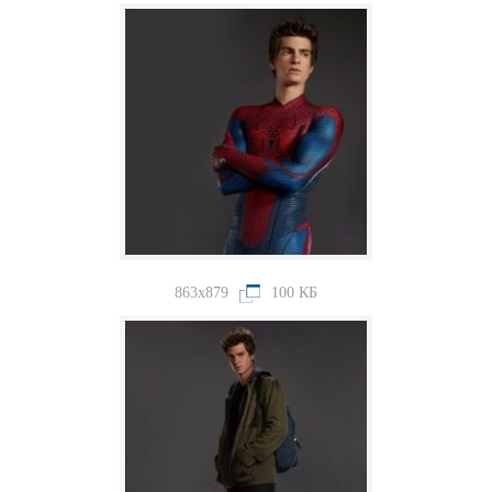
863x879
100 КБ