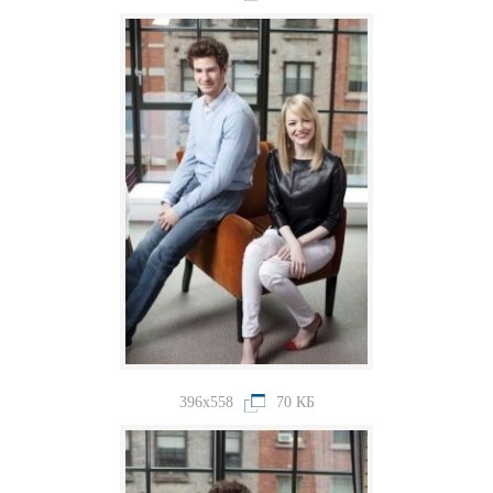
396x558
70 КБ