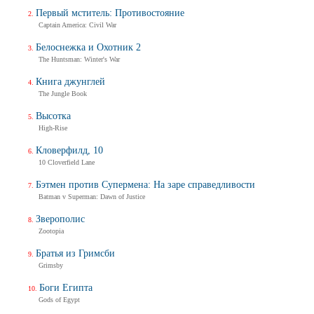
Первый мститель: Противостояние
Captain America: Civil War
Белоснежка и Охотник 2
The Huntsman: Winter's War
Книга джунглей
The Jungle Book
Высотка
High-Rise
Кловерфилд, 10
10 Cloverfield Lane
Бэтмен против Супермена: На заре справедливости
Batman v Superman: Dawn of Justice
Зверополис
Zootopia
Братья из Гримсби
Grimsby
Боги Египта
Gods of Egypt