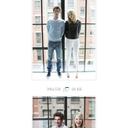
396x558
60 КБ