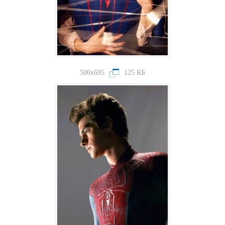
500x695
125 КБ