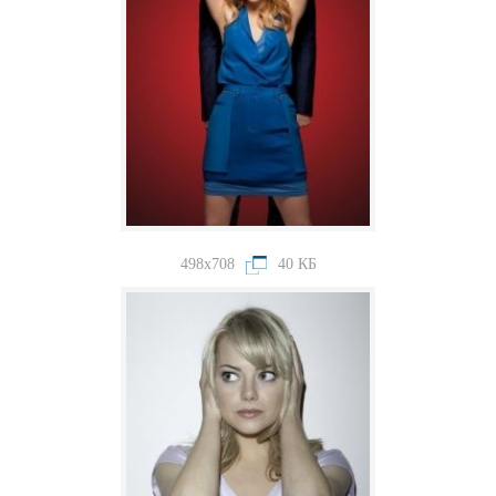
498x708
40 КБ