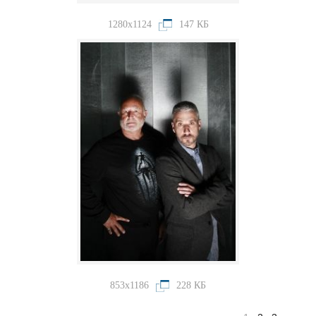
1280x1124
147 КБ
853x1186
228 КБ