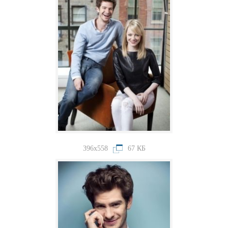
396x558
67 КБ