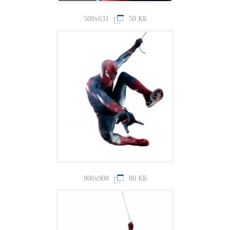
500x631
50 КБ
800x908
80 КБ