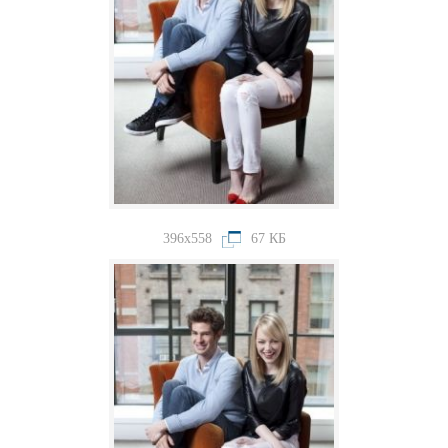
396x558
67 КБ