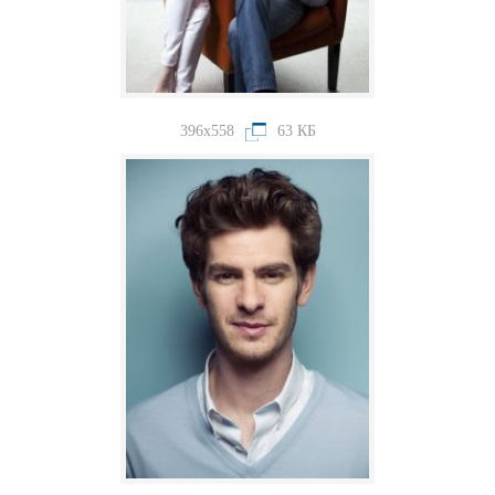
396x558
63 КБ