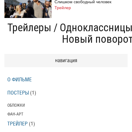
Слишком свободный человек
Трейлер
Трейлеры
/
Одноклассницы
Новый поворо
Одноклассницы: Новый поворот
Трейлер
навигация
Призраки Элоиз
Eloise
О ФИЛЬМЕ
Трейлер (на русском языке)
ПОСТЕРЫ
(1)
Призраки Элоиз
ОБЛОЖКИ
Eloise
ФАН-АРТ
Трейлер
ТРЕЙЛЕР
(1)