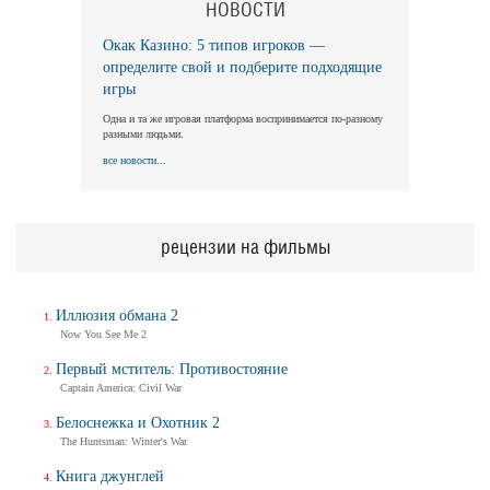
НОВОСТИ
Окак Казино: 5 типов игроков —
Длинная ночь, короткое утро
определите свой и подберите подходящие
Long Nights Short Mornings
игры
Трейлер
Одна и та же игровая платформа воспринимается по-разному
разными людьми.
все новости...
Балерина
Ballerina
Трейлер (на русском)
рецензии на фильмы
Иллюзия обмана 2
Балерина
Now You See Me 2
Ballerina
Первый мститель: Противостояние
Трейлер №2
Captain America: Civil War
Белоснежка и Охотник 2
The Huntsman: Winter's War
Балерина
Книга джунглей
Ballerina