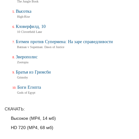
The Jungle Book
Трейлер
Высотка
High-Rise
Кловерфилд, 10
Балерина
10 Cloverfield Lane
Ballerina
Тизер-трейлер (на русском)
Бэтмен против Супермена: На заре справедливости
Batman v Superman: Dawn of Justice
Зверополис
Zootopia
Балерина
Ballerina
Братья из Гримсби
Grimsby
Тизер-трейлер
Боги Египта
Gods of Egypt
Дух балтийский
СКАЧАТЬ:
Трейлер
Высокое (MP4, 14 мб)
HD 720 (MP4, 68 мб)