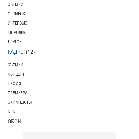
СЪЕМКИ
Тони Эрдманн
ОТРЫВОК
Toni Erdmann
Американский трейлер
ИНТЕРВЬЮ
ТВ-РОЛИК
ДРУГОЕ
Вурдалаки
КАДРЫ
(12)
Трейлер
СЪЕМКИ
КОНЦЕПТ
ПРОМО
Защитники
Трейлер
ПРЕМЬЕРА
СКРИНШОТЫ
NUDE
Лунный свет
ОБОИ
Moonlight
Трейлер (на русском языке)