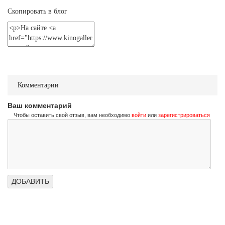
Не стучи дважды
Скопировать в блог
Don't Knock Twice
Трейлер (на украинском)
Не стучи дважды
Don't Knock Twice
Трейлер (на русском)
Комментарии
Ваш комментарий
Чтобы оставить свой отзыв, вам необходимо
войти
или
зарегистрироваться