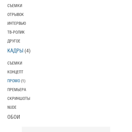
СЪЕМКИ
Тони Эрдманн
Toni Erdmann
ОТРЫВОК
Американский трейлер
ИНТЕРВЬЮ
ТВ-РОЛИК
ДРУГОЕ
Вурдалаки
КАДРЫ
(4)
Трейлер
СЪЕМКИ
КОНЦЕПТ
ПРОМО
(1)
Защитники
Трейлер
ПРЕМЬЕРА
СКРИНШОТЫ
NUDE
Лунный свет
ОБОИ
Moonlight
Трейлер (на русском языке)