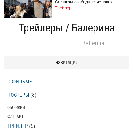
Слишком свободный человек
Трейлер
Трейлеры
/
Балерина
Одноклассницы: Новый поворот
Ballerina
Трейлер
навигация
Призраки Элоиз
Eloise
О ФИЛЬМЕ
Трейлер (на русском языке)
ПОСТЕРЫ
(8)
Призраки Элоиз
ОБЛОЖКИ
Eloise
ФАН-АРТ
Трейлер
ТРЕЙЛЕР
(5)