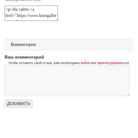
Не стучи дважды
Don't Knock Twice
Трейлер (на украинском)
Не стучи дважды
Don't Knock Twice
Комментарии
Трейлер (на русском)
Ваш комментарий
Чтобы оставить свой отзыв, вам необходимо
войти
или
зарегистрироваться