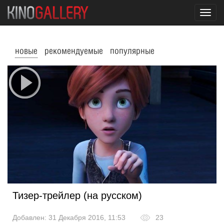
Toggl
navig
новые
рекомендуемые
популярные
Тизер-трейлер (на русском)
Добавлен: 31 Декабря 2016, 11:53
23