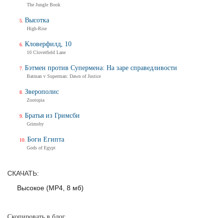
The Jungle Book
Трейлер
Высотка
High-Rise
Кловерфилд, 10
Балерина
10 Cloverfield Lane
Ballerina
Тизер-трейлер (на русском)
Бэтмен против Супермена: На заре справедливости
Batman v Superman: Dawn of Justice
Зверополис
Zootopia
Балерина
Ballerina
Братья из Гримсби
Тизер-трейлер
Grimsby
Боги Египта
Gods of Egypt
Дух балтийский
СКАЧАТЬ:
Трейлер
Высокое (MP4, 8 мб)
Скопировать в блог