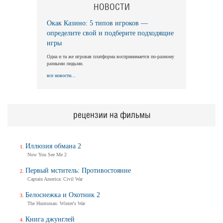
НОВОСТИ
Окак Казино: 5 типов игроков —
Длинная ночь, короткое утро
определите свой и подберите подходящие
Long Nights Short Mornings
игры
Трейлер
Одна и та же игровая платформа воспринимается по-разному
разными людьми.
все новости...
Балерина
Ballerina
Трейлер (на русском)
рецензии на фильмы
Иллюзия обмана 2
Балерина
Now You See Me 2
Ballerina
Трейлер №2
Первый мститель: Противостояние
Captain America: Civil War
Белоснежка и Охотник 2
The Huntsman: Winter's War
Балерина
Ballerina
Книга джунглей