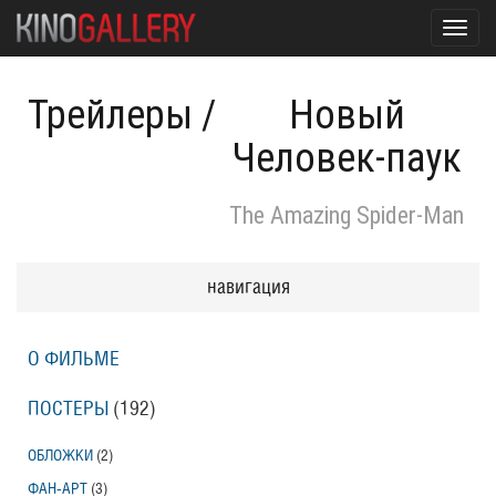
Toggl
navig
Трейлеры
/
Новый
Человек-паук
The Amazing Spider-Man
навигация
О ФИЛЬМЕ
ПОСТЕРЫ
(192)
ОБЛОЖКИ
(2)
ФАН-АРТ
(3)