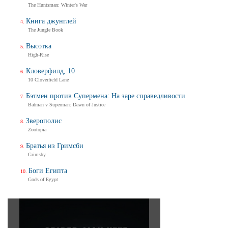
The Huntsman: Winter's War
Книга джунглей
The Jungle Book
Высотка
High-Rise
Кловерфилд, 10
10 Cloverfield Lane
Бэтмен против Супермена: На заре справедливости
Batman v Superman: Dawn of Justice
Зверополис
Zootopia
Братья из Гримсби
Grimsby
Боги Египта
Gods of Egypt